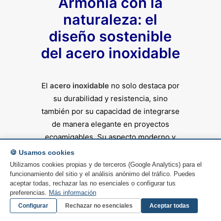
Armonía con la
naturaleza: el
diseño sostenible
del acero inoxidable
El
acero inoxidable
no solo destaca por
su durabilidad y resistencia, sino
también por su capacidad de integrarse
de manera elegante en proyectos
ecoamigables. Su aspecto moderno y
versátil lo convierte en un material ideal
🍪 Usamos cookies
para
construcciones que buscan
Utilizamos cookies propias y de terceros (Google Analytics) para el
funcionamiento del sitio y el análisis anónimo del tráfico. Puedes
equilibrar lo urbano con lo natural
,
aceptar todas, rechazar las no esenciales o configurar tus
aportando un diseño limpio y
preferencias.
Más información
sofisticado.
Configurar
Rechazar no esenciales
Aceptar todas